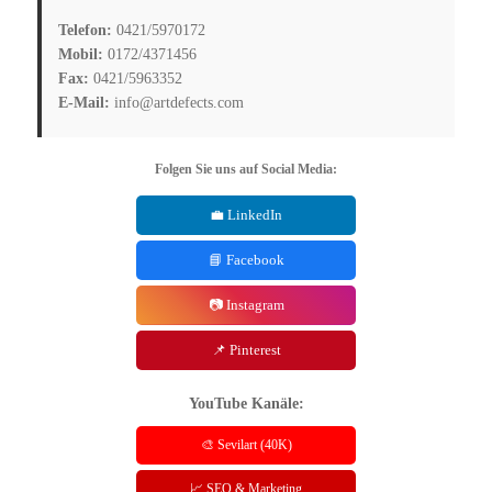
Telefon:
0421/5970172
Mobil:
0172/4371456
Fax:
0421/5963352
E-Mail:
info@artdefects.com
Folgen Sie uns auf Social Media:
💼 LinkedIn
📘 Facebook
📷 Instagram
📌 Pinterest
YouTube Kanäle:
🎨 Sevilart (40K)
📈 SEO & Marketing