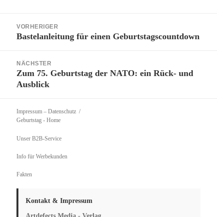
Beitragsnavigation
VORHERIGER
Bastelanleitung für einen Geburtstagscountdown
Vorheriger
Beitrag:
NÄCHSTER
Zum 75. Geburtstag der NATO: ein Rück- und
Nächster
Ausblick
Beitrag:
Impressum – Datenschutz
Geburtstag
- Home
Unser B2B-Service
Info für Werbekunden
Fakten
Kontakt & Impressum
Artdefects Media - Verlag