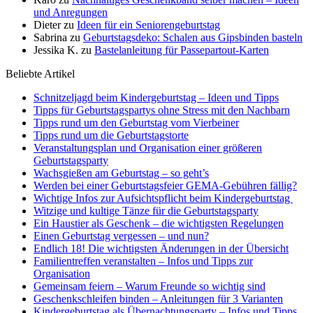
und Anregungen
Dieter
zu
Ideen für ein Seniorengeburtstag
Sabrina
zu
Geburtstagsdeko: Schalen aus Gipsbinden basteln
Jessika K.
zu
Bastelanleitung für Passepartout-Karten
Beliebte Artikel
Schnitzeljagd beim Kindergeburtstag – Ideen und Tipps
Tipps für Geburtstagspartys ohne Stress mit den Nachbarn
Tipps rund um den Geburtstag vom Vierbeiner
Tipps rund um die Geburtstagstorte
Veranstaltungsplan und Organisation einer größeren
Geburtstagsparty
Wachsgießen am Geburtstag – so geht’s
Werden bei einer Geburtstagsfeier GEMA-Gebühren fällig?
Wichtige Infos zur Aufsichtspflicht beim Kindergeburtstag
Witzige und kultige Tänze für die Geburtstagsparty
Ein Haustier als Geschenk – die wichtigsten Regelungen
Einen Geburtstag vergessen – und nun?
Endlich 18! Die wichtigsten Änderungen in der Übersicht
Familientreffen veranstalten – Infos und Tipps zur
Organisation
Gemeinsam feiern – Warum Freunde so wichtig sind
Geschenkschleifen binden – Anleitungen für 3 Varianten
Kindergeburtstag als Übernachtungsparty – Infos und Tipps