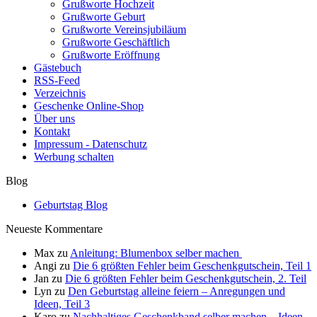
Grußworte Hochzeit
Grußworte Geburt
Grußworte Vereinsjubiläum
Grußworte Geschäftlich
Grußworte Eröffnung
Gästebuch
RSS-Feed
Verzeichnis
Geschenke Online-Shop
Über uns
Kontakt
Impressum - Datenschutz
Werbung schalten
Blog
Geburtstag Blog
Neueste Kommentare
Max
zu
Anleitung: Blumenbox selber machen
Angi
zu
Die 6 größten Fehler beim Geschenkgutschein, Teil 1
Jan
zu
Die 6 größten Fehler beim Geschenkgutschein, 2. Teil
Lyn
zu
Den Geburtstag alleine feiern – Anregungen und
Ideen, Teil 3
Karo
zu
Nachhaltiges Geschenkband selber machen – Ideen