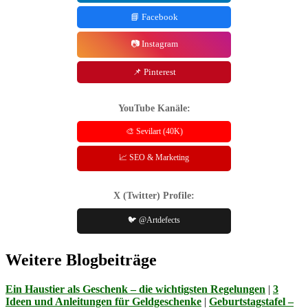
📘 Facebook
📷 Instagram
📌 Pinterest
YouTube Kanäle:
🎨 Sevilart (40K)
📈 SEO & Marketing
X (Twitter) Profile:
🐦 @Artdefects
Weitere Blogbeiträge
Ein Haustier als Geschenk – die wichtigsten Regelungen
|
3
Ideen und Anleitungen für Geldgeschenke
|
Geburtstagstafel –