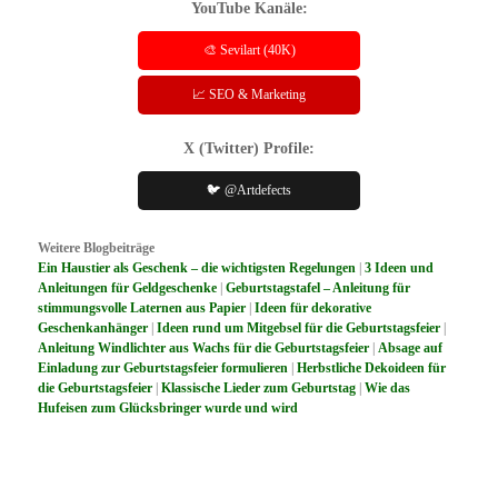
YouTube Kanäle:
🎨 Sevilart (40K)
📈 SEO & Marketing
X (Twitter) Profile:
🐦 @Artdefects
Weitere Blogbeiträge
Ein Haustier als Geschenk – die wichtigsten Regelungen
|
3 Ideen und
Anleitungen für Geldgeschenke
|
Geburtstagstafel – Anleitung für
stimmungsvolle Laternen aus Papier
|
Ideen für dekorative
Geschenkanhänger
|
Ideen rund um Mitgebsel für die Geburtstagsfeier
|
Anleitung Windlichter aus Wachs für die Geburtstagsfeier
|
Absage auf
Einladung zur Geburtstagsfeier formulieren
|
Herbstliche Dekoideen für
die Geburtstagsfeier
|
Klassische Lieder zum Geburtstag
|
Wie das
Hufeisen zum Glücksbringer wurde und wird