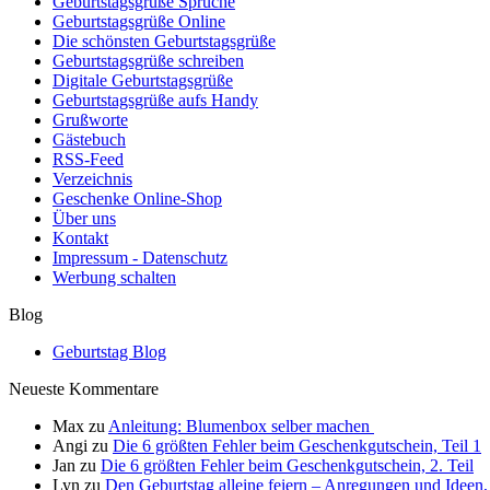
Geburtstagsgrüße Sprüche
Geburtstagsgrüße Online
Die schönsten Geburtstagsgrüße
Geburtstagsgrüße schreiben
Digitale Geburtstagsgrüße
Geburtstagsgrüße aufs Handy
Grußworte
Gästebuch
RSS-Feed
Verzeichnis
Geschenke Online-Shop
Über uns
Kontakt
Impressum - Datenschutz
Werbung schalten
Blog
Geburtstag Blog
Neueste Kommentare
Max
zu
Anleitung: Blumenbox selber machen
Angi
zu
Die 6 größten Fehler beim Geschenkgutschein, Teil 1
Jan
zu
Die 6 größten Fehler beim Geschenkgutschein, 2. Teil
Lyn
zu
Den Geburtstag alleine feiern – Anregungen und Ideen, 