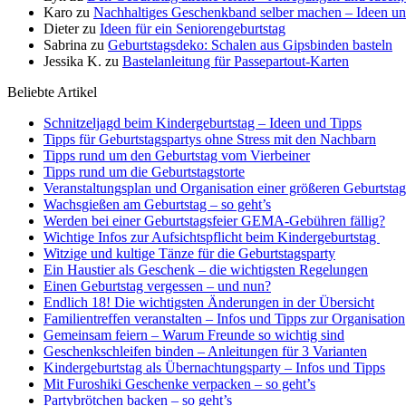
Karo
zu
Nachhaltiges Geschenkband selber machen – Ideen u
Dieter
zu
Ideen für ein Seniorengeburtstag
Sabrina
zu
Geburtstagsdeko: Schalen aus Gipsbinden basteln
Jessika K.
zu
Bastelanleitung für Passepartout-Karten
Beliebte Artikel
Schnitzeljagd beim Kindergeburtstag – Ideen und Tipps
Tipps für Geburtstagspartys ohne Stress mit den Nachbarn
Tipps rund um den Geburtstag vom Vierbeiner
Tipps rund um die Geburtstagstorte
Veranstaltungsplan und Organisation einer größeren Geburtstag
Wachsgießen am Geburtstag – so geht’s
Werden bei einer Geburtstagsfeier GEMA-Gebühren fällig?
Wichtige Infos zur Aufsichtspflicht beim Kindergeburtstag
Witzige und kultige Tänze für die Geburtstagsparty
Ein Haustier als Geschenk – die wichtigsten Regelungen
Einen Geburtstag vergessen – und nun?
Endlich 18! Die wichtigsten Änderungen in der Übersicht
Familientreffen veranstalten – Infos und Tipps zur Organisation
Gemeinsam feiern – Warum Freunde so wichtig sind
Geschenkschleifen binden – Anleitungen für 3 Varianten
Kindergeburtstag als Übernachtungsparty – Infos und Tipps
Mit Furoshiki Geschenke verpacken – so geht’s
Partybrötchen backen – so geht’s