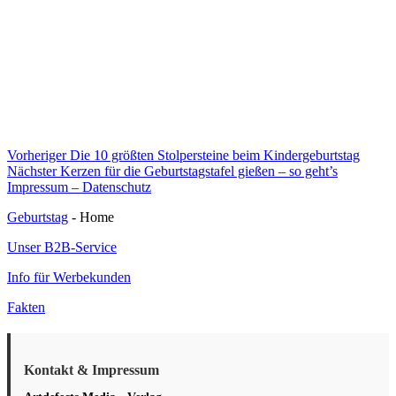
Beitragsnavigation
Vorheriger
Vorheriger
Die 10 größten Stolpersteine beim Kindergeburtstag
Nächster
Beitrag:
Nächster
Kerzen für die Geburtstagstafel gießen – so geht’s
Beitrag:
Impressum – Datenschutz
Geburtstag
- Home
Unser B2B-Service
Info für Werbekunden
Fakten
Kontakt & Impressum