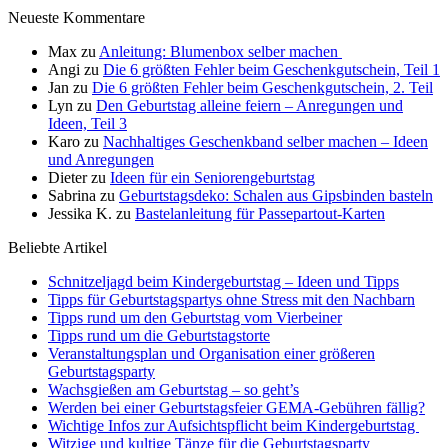
Neueste Kommentare
Max
zu
Anleitung: Blumenbox selber machen
Angi
zu
Die 6 größten Fehler beim Geschenkgutschein, Teil 1
Jan
zu
Die 6 größten Fehler beim Geschenkgutschein, 2. Teil
Lyn
zu
Den Geburtstag alleine feiern – Anregungen und
Ideen, Teil 3
Karo
zu
Nachhaltiges Geschenkband selber machen – Ideen
und Anregungen
Dieter
zu
Ideen für ein Seniorengeburtstag
Sabrina
zu
Geburtstagsdeko: Schalen aus Gipsbinden basteln
Jessika K.
zu
Bastelanleitung für Passepartout-Karten
Beliebte Artikel
Schnitzeljagd beim Kindergeburtstag – Ideen und Tipps
Tipps für Geburtstagspartys ohne Stress mit den Nachbarn
Tipps rund um den Geburtstag vom Vierbeiner
Tipps rund um die Geburtstagstorte
Veranstaltungsplan und Organisation einer größeren
Geburtstagsparty
Wachsgießen am Geburtstag – so geht’s
Werden bei einer Geburtstagsfeier GEMA-Gebühren fällig?
Wichtige Infos zur Aufsichtspflicht beim Kindergeburtstag
Witzige und kultige Tänze für die Geburtstagsparty