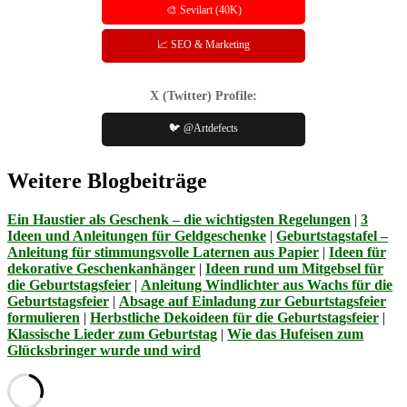
🎨 Sevilart (40K)
📈 SEO & Marketing
X (Twitter) Profile:
🐦 @Artdefects
Weitere Blogbeiträge
Ein Haustier als Geschenk – die wichtigsten Regelungen
|
3
Ideen und Anleitungen für Geldgeschenke
|
Geburtstagstafel –
Anleitung für stimmungsvolle Laternen aus Papier
|
Ideen für
dekorative Geschenkanhänger
|
Ideen rund um Mitgebsel für
die Geburtstagsfeier
|
Anleitung Windlichter aus Wachs für die
Geburtstagsfeier
|
Absage auf Einladung zur Geburtstagsfeier
formulieren
|
Herbstliche Dekoideen für die Geburtstagsfeier
|
Klassische Lieder zum Geburtstag
|
Wie das Hufeisen zum
Glücksbringer wurde und wird