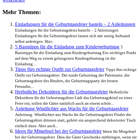
auf
Einladung
Mehr Themen:
zur
Geburtstagsfeier
Einladungen für die Geburtstagsfeier basteln – 2 Anleitungen
formulieren
Einladungen für die Geburtstagsfeier basteln – 2 Anleitungen
Einladungen für die Geburtstagsfeier lassen sich mit wenig Aufwand
selbst anfertigen. Hier...
5 Basistipps für die Einladung zum Kindergeburtstag
5
Basistipps für die Einladung zum Kindergeburtstag Ein wichtiger Punkt
auf dem Weg zu einem gelungenen Kindergeburtstag ist die
Einladung....
Tipps fürs richtige Outfit zur Geburtstagsfeier
Tipps fürs richtige
Outfit zur Geburtstagsfeier Der runde Geburtstag der Patentante, die
Geburtstagsfeier des Bruders, die Geburtstagsparty der besten
Freundin,...
Herbstliche Dekoideen für die Geburtstagsfeier
Herbstliche
Dekoideen für die Geburtstagsfeier Lädt das Geburtstagskind zu einer
Feier ein, sollen die Gäste natürlich auch an einem schön...
Anleitung Windlichter aus Wachs für die Geburtstagsfeier
Anleitung: Windlichter aus Wachs für die Geburtstagsfeier Findet die
Geburtstagsfeier drinnen statt, gehört ein ansprechend dekorierter Tisch
einfach dazu. Aber auch...
Ideen für Mitgebsel bei der Geburtstagsfeier
Ideen für Mitgebsel
bei der Geburtstagsfeier Dass die Gäste Geschenke mitbringen, wenn sie