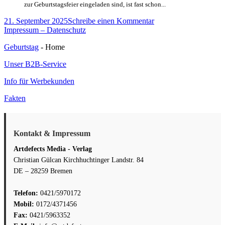
zur Geburtstagsfeier eingeladen sind, ist fast schon...
Veröffentlicht
zu
21. September 2025
Schreibe einen Kommentar
am
Absage
Impressum – Datenschutz
auf
Geburtstag
- Home
Einladung
zur
Unser B2B-Service
Geburtstagsfeier
formulieren
Info für Werbekunden
Fakten
Kontakt & Impressum
Artdefects Media - Verlag
Christian Gülcan Kirchhuchtinger Landstr. 84
DE – 28259 Bremen
Telefon:
0421/5970172
Mobil:
0172/4371456
Fax:
0421/5963352