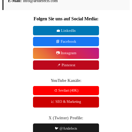
E-Mail:
info@artdefects.com
Folgen Sie uns auf Social Media:
💼 LinkedIn
📘 Facebook
📷 Instagram
📌 Pinterest
YouTube Kanäle:
🎨 Sevilart (40K)
📈 SEO & Marketing
X (Twitter) Profile:
🐦 @Artdefects