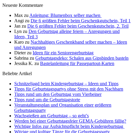
Neueste Kommentare
Max
zu
Anleitung: Blumenbox selber machen
Angi
zu
Die 6 größten Fehler beim Geschenkgutschein, Teil 1
Jan
zu
Die 6 größten Fehler beim Geschenkgutschein, 2. Teil
Lyn
zu
Den Geburtstag alleine feiern – Anregungen und
Ideen, Teil 3
Karo
zu
Nachhaltiges Geschenkband selber machen – Ideen
und Anregungen
Dieter
zu
Ideen für ein Seniorengeburtstag
Sabrina
zu
Geburtstagsdeko: Schalen aus Gipsbinden basteln
Jessika K.
zu
Bastelanleitung für Passepartout-Karten
Beliebte Artikel
Schnitzeljagd beim Kindergeburtstag – Ideen und Tipps
Tipps für Geburtstagspartys ohne Stress mit den Nachbarn
Tipps rund um den Geburtstag vom Vierbeiner
Tipps rund um die Geburtstagstorte
Veranstaltungsplan und Organisation einer größeren
Geburtstagsparty
Wachsgießen am Geburtstag – so geht’s
Werden bei einer Geburtstagsfeier GEMA-Gebühren fällig?
Wichtige Infos zur Aufsichtspflicht beim Kindergeburtstag
Witzige und kultige Tänze für die Geburtstagsparty