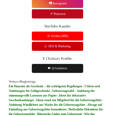
📷 Instagram
📌 Pinterest
YouTube Kanäle:
🎨 Sevilart (40K)
📈 SEO & Marketing
X (Twitter) Profile:
🐦 @Artdefects
Weitere Blogbeiträge
Ein Haustier als Geschenk – die wichtigsten Regelungen
|
3 Ideen und
Anleitungen für Geldgeschenke
|
Geburtstagstafel – Anleitung für
stimmungsvolle Laternen aus Papier
|
Ideen für dekorative
Geschenkanhänger
|
Ideen rund um Mitgebsel für die Geburtstagsfeier
|
Anleitung Windlichter aus Wachs für die Geburtstagsfeier
|
Absage auf
Einladung zur Geburtstagsfeier formulieren
|
Herbstliche Dekoideen für
die Geburtstagsfeier
|
Klassische Lieder zum Geburtstag
|
Wie das