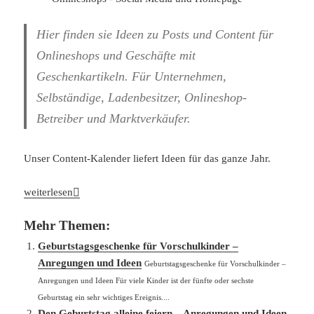
Hier finden sie Ideen zu Posts und Content für
Onlineshops und Geschäfte mit
Geschenkartikeln. Für Unternehmen,
Selbständige, Ladenbesitzer, Onlineshop-
Betreiber und Marktverkäufer.
Unser Content-Kalender liefert Ideen für das ganze Jahr.
Content-Ideen für Geschenkartikel-Shops – Social Media und H
weiterlesen
Mehr Themen:
Geburtstagsgeschenke für Vorschulkinder –
Anregungen und Ideen
Geburtstagsgeschenke für Vorschulkinder –
Anregungen und Ideen Für viele Kinder ist der fünfte oder sechste
Geburtstag ein sehr wichtiges Ereignis....
Den Geburtstag alleine feiern – Anregungen und Ideen,