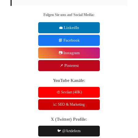
Folgen Sie uns auf Social Media:
💼 LinkedIn
📘 Facebook
📷 Instagram
📌 Pinterest
YouTube Kanäle:
🎨 Sevilart (40K)
📈 SEO & Marketing
X (Twitter) Profile:
🐦 @Artdefects