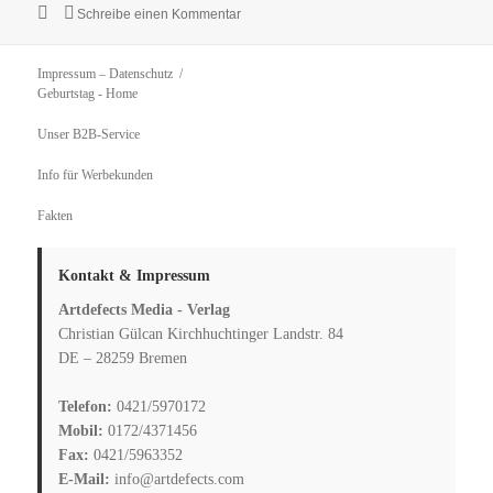
Veröffentlicht
zu
Bastelanleitung für einen Gutschein im
Schreibe einen Kommentar
am
Impressum – Datenschutz
Geburtstag
- Home
Unser B2B-Service
Info für Werbekunden
Fakten
Kontakt & Impressum
Artdefects Media - Verlag
Christian Gülcan Kirchhuchtinger Landstr. 84
DE – 28259 Bremen
Telefon:
0421/5970172
Mobil:
0172/4371456
Fax:
0421/5963352
E-Mail:
info@artdefects.com