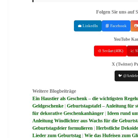
Folgen Sie uns auf 
💼 LinkedIn
📘 Facebook
📷
YouTube Kan
🎨 Sevilart (40K)
📈 S
X (Twitter) Pr
🐦 @Artdefe
Weitere Blogbeiträge
Ein Haustier als Geschenk – die wichtigsten Rege
Geldgeschenke
|
Geburtstagstafel – Anleitung für
für dekorative Geschenkanhänger
|
Ideen rund um 
Anleitung Windlichter aus Wachs für die Geburtst
Geburtstagsfeier formulieren
|
Herbstliche Dekoide
Lieder zum Geburtstag
|
Wie das Hufeisen zum Gl