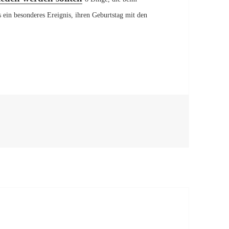
 ein besonderes Ereignis, ihren Geburtstag mit den
ür den Kindergeburtstag: Bunte Kratzbilder