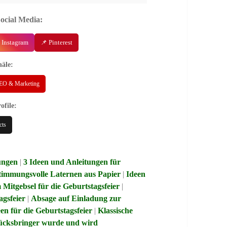
Social Media:
 Instagram
📌 Pinterest
äle:
EO & Marketing
ofile:
cts
lungen
|
3 Ideen und Anleitungen für
 stimmungsvolle Laternen aus Papier
|
Ideen
Mitgebsel für die Geburtstagsfeier
|
agsfeier
|
Absage auf Einladung zur
en für die Geburtstagsfeier
|
Klassische
ücksbringer wurde und wird