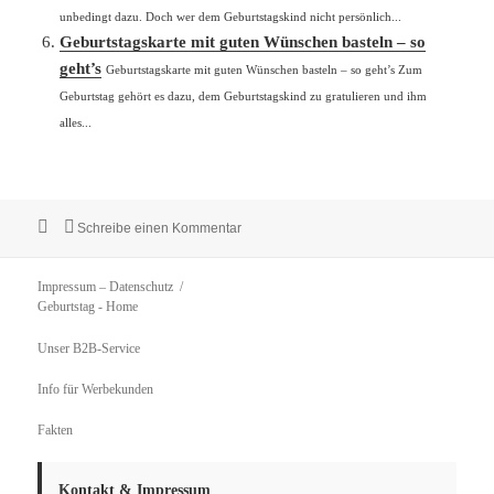
unbedingt dazu. Doch wer dem Geburtstagskind nicht persönlich...
Geburtstagskarte mit guten Wünschen basteln – so
geht’s
Geburtstagskarte mit guten Wünschen basteln – so geht’s Zum
Geburtstag gehört es dazu, dem Geburtstagskind zu gratulieren und ihm
alles...
Veröffentlicht
zu Anleitung: Chice Girlande für die Gebu
Schreibe einen Kommentar
am
Impressum – Datenschutz
Geburtstag
- Home
Unser B2B-Service
Info für Werbekunden
Fakten
Kontakt & Impressum