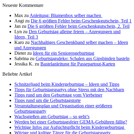
Neueste Kommentare
Max
zu
Anleitung: Blumenbox selber machen
Angi
zu
Die 6 größten Fehler beim Geschenkgutschein, Teil 1
Jan
zu
Die 6 größten Fehler beim Geschenkgutschein, 2. Teil
Lyn
zu
Den Geburtstag alleine feiern – Anregungen und
Ideen, Teil 3
Karo
zu
Nachhaltiges Geschenkband selber machen – Ideen
und Anregungen
Dieter
zu
Ideen für ein Seniorengeburtstag
Sabrina
zu
Geburtstagsdeko: Schalen aus Gipsbinden basteln
Jessika K.
zu
Bastelanleitung für Passepartout-Karten
Beliebte Artikel
Schnitzeljagd beim Kindergeburtstag – Ideen und Tipps
Tipps für Geburtstagspartys ohne Stress mit den Nachbarn
Tipps rund um den Geburtstag vom Vierbeiner
Tipps rund um die Geburtstagstorte
Veranstaltungsplan und Organisation einer größeren
Geburtstagsparty
Wachsgießen am Geburtstag – so geht’s
Werden bei einer Geburtstagsfeier GEMA-Gebühren fällig?
Wichtige Infos zur Aufsichtspflicht beim Kindergeburtstag
Witzige und kultige Tänze für die Geburtstagsparty