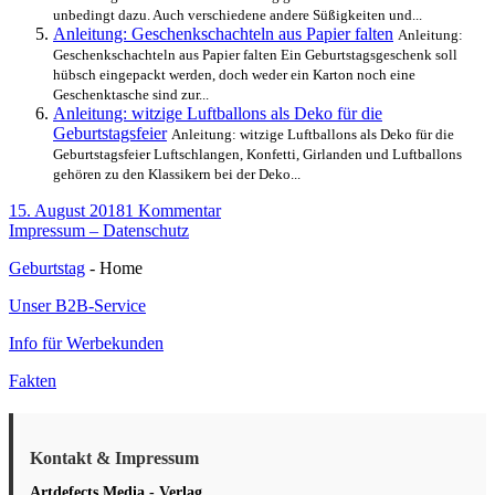
unbedingt dazu. Auch verschiedene andere Süßigkeiten und...
Anleitung: Geschenkschachteln aus Papier falten
Anleitung:
Geschenkschachteln aus Papier falten Ein Geburtstagsgeschenk soll
hübsch eingepackt werden, doch weder ein Karton noch eine
Geschenktasche sind zur...
Anleitung: witzige Luftballons als Deko für die
Geburtstagsfeier
Anleitung: witzige Luftballons als Deko für die
Geburtstagsfeier Luftschlangen, Konfetti, Girlanden und Luftballons
gehören zu den Klassikern bei der Deko...
Veröffentlicht
zu
15. August 2018
1 Kommentar
am
Anleitung:
Impressum – Datenschutz
Blumenbox
Geburtstag
- Home
selber
machen
Unser B2B-Service
Info für Werbekunden
Fakten
Kontakt & Impressum
Artdefects Media - Verlag