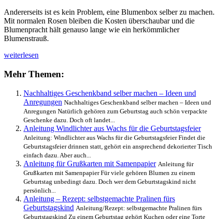
Andererseits ist es kein Problem, eine Blumenbox selber zu machen.
Mit normalen Rosen bleiben die Kosten überschaubar und die
Blumenpracht hält genauso lange wie ein herkömmlicher
Blumenstrauß.
Anleitung:
weiterlesen
Blumenbox
selber
Mehr Themen:
machen
Nachhaltiges Geschenkband selber machen – Ideen und
Anregungen
Nachhaltiges Geschenkband selber machen – Ideen und
Anregungen Natürlich gehören zum Geburtstag auch schön verpackte
Geschenke dazu. Doch oft landet...
Anleitung Windlichter aus Wachs für die Geburtstagsfeier
Anleitung: Windlichter aus Wachs für die Geburtstagsfeier Findet die
Geburtstagsfeier drinnen statt, gehört ein ansprechend dekorierter Tisch
einfach dazu. Aber auch...
Anleitung für Grußkarten mit Samenpapier
Anleitung für
Grußkarten mit Samenpapier Für viele gehören Blumen zu einem
Geburtstag unbedingt dazu. Doch wer dem Geburtstagskind nicht
persönlich...
Anleitung – Rezept: selbstgemachte Pralinen fürs
Geburtstagskind
Anleitung/Rezept: selbstgemachte Pralinen fürs
Geburtstagskind Zu einem Geburtstag gehört Kuchen oder eine Torte