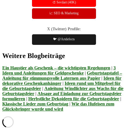
🎨 Sevilart (40K)
📈 SEO & Marketing
X (Twitter) Profile:
🐦 @Artdefects
Weitere Blogbeiträge
Ein Haustier als Geschenk – die wichtigsten Regelungen
|
3
Ideen und Anleitungen für Geldgeschenke
|
Geburtstagstafel –
Anleitung für stimmungsvolle Laternen aus Papier
|
Ideen für
dekorative Geschenkanhänger
|
Ideen rund um Mitgebsel für
die Geburtstagsfeier
|
Anleitung Windlichter aus Wachs für die
Geburtstagsfeier
|
Absage auf Einladung zur Geburtstagsfeier
formulieren
|
Herbstliche Dekoideen für die Geburtstagsfeier
|
Klassische Lieder zum Geburtstag
|
Wie das Hufeisen zum
Glücksbringer wurde und wird