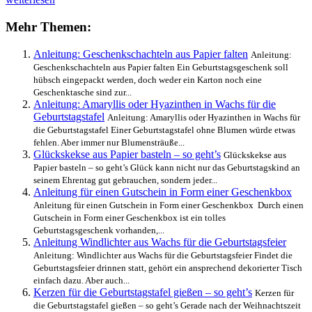
–
Anleitung
Mehr Themen:
für
stimmungsvolle
Anleitung: Geschenkschachteln aus Papier falten
Anleitung:
Laternen
Geschenkschachteln aus Papier falten Ein Geburtstagsgeschenk soll
aus
hübsch eingepackt werden, doch weder ein Karton noch eine
Papier
Geschenktasche sind zur...
Anleitung: Amaryllis oder Hyazinthen in Wachs für die
Geburtstagstafel
Anleitung: Amaryllis oder Hyazinthen in Wachs für
die Geburtstagstafel Einer Geburtstagstafel ohne Blumen würde etwas
fehlen. Aber immer nur Blumensträuße...
Glückskekse aus Papier basteln – so geht’s
Glückskekse aus
Papier basteln – so geht’s Glück kann nicht nur das Geburtstagskind an
seinem Ehrentag gut gebrauchen, sondern jeder...
Anleitung für einen Gutschein in Form einer Geschenkbox
Anleitung für einen Gutschein in Form einer Geschenkbox Durch einen
Gutschein in Form einer Geschenkbox ist ein tolles
Geburtstagsgeschenk vorhanden,...
Anleitung Windlichter aus Wachs für die Geburtstagsfeier
Anleitung: Windlichter aus Wachs für die Geburtstagsfeier Findet die
Geburtstagsfeier drinnen statt, gehört ein ansprechend dekorierter Tisch
einfach dazu. Aber auch...
Kerzen für die Geburtstagstafel gießen – so geht’s
Kerzen für
die Geburtstagstafel gießen – so geht’s Gerade nach der Weihnachtszeit