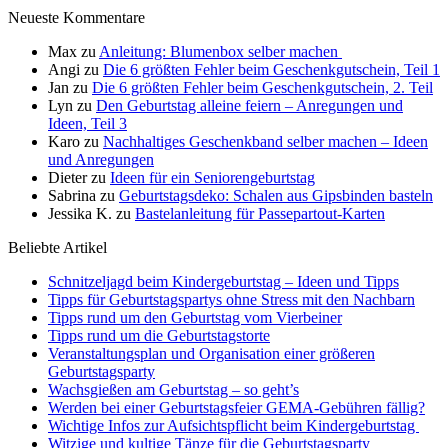
Neueste Kommentare
Max
zu
Anleitung: Blumenbox selber machen
Angi
zu
Die 6 größten Fehler beim Geschenkgutschein, Teil 1
Jan
zu
Die 6 größten Fehler beim Geschenkgutschein, 2. Teil
Lyn
zu
Den Geburtstag alleine feiern – Anregungen und
Ideen, Teil 3
Karo
zu
Nachhaltiges Geschenkband selber machen – Ideen
und Anregungen
Dieter
zu
Ideen für ein Seniorengeburtstag
Sabrina
zu
Geburtstagsdeko: Schalen aus Gipsbinden basteln
Jessika K.
zu
Bastelanleitung für Passepartout-Karten
Beliebte Artikel
Schnitzeljagd beim Kindergeburtstag – Ideen und Tipps
Tipps für Geburtstagspartys ohne Stress mit den Nachbarn
Tipps rund um den Geburtstag vom Vierbeiner
Tipps rund um die Geburtstagstorte
Veranstaltungsplan und Organisation einer größeren
Geburtstagsparty
Wachsgießen am Geburtstag – so geht’s
Werden bei einer Geburtstagsfeier GEMA-Gebühren fällig?
Wichtige Infos zur Aufsichtspflicht beim Kindergeburtstag
Witzige und kultige Tänze für die Geburtstagsparty