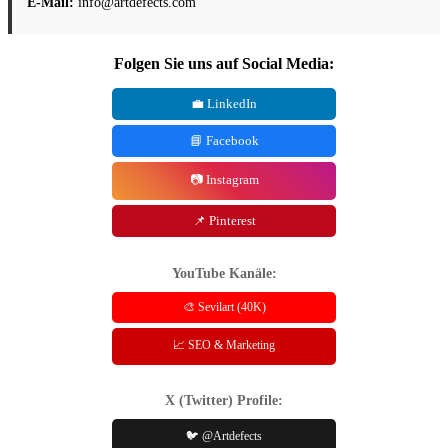
E-Mail:
info@artdefects.com
Folgen Sie uns auf Social Media:
💼 LinkedIn
📘 Facebook
📷 Instagram
📌 Pinterest
YouTube Kanäle:
🎨 Sevilart (40K)
📈 SEO & Marketing
X (Twitter) Profile:
🐦 @Artdefects