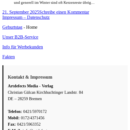
und generell im Winter sind oft Kerzenreste übrig....
Veröffentlicht
zu
21. September 2025
Schreibe einen Kommentar
am
Geburtstagstafel
Impressum – Datenschutz
–
Geburtstag
- Home
Anleitung
für
Unser B2B-Service
stimmungsvolle
Laternen
Info für Werbekunden
aus
Papier
Fakten
Kontakt & Impressum
Artdefects Media - Verlag
Christian Gülcan Kirchhuchtinger Landstr. 84
DE – 28259 Bremen
Telefon:
0421/5970172
Mobil:
0172/4371456
Fax:
0421/5963352